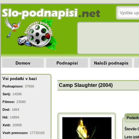
Domov
Podnapisi
Naloži podnapis
Vsi podatki v bazi
Camp Slaughter (2004)
Podnapisov:
37666
Serij:
14586
Filmov:
23080
Dvd:
1864
Hd:
14894
Podatk
Xvid:
20908
Število 
Vseh prenosov:
17720165
Leto izi