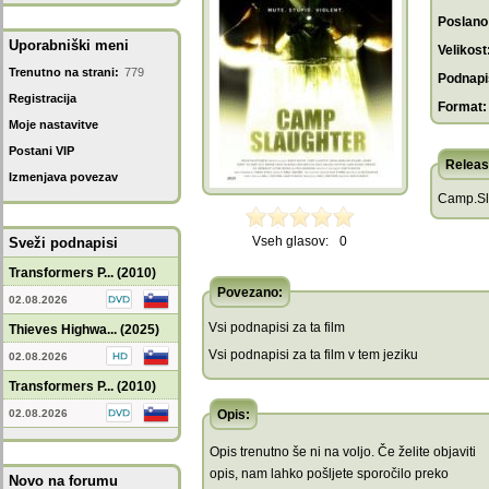
Poslano
Uporabniški meni
Velikost
Trenutno na strani:
779
Podnapis
Registracija
Format:
Moje nastavitve
Postani VIP
Releas
Izmenjava povezav
Camp.Sl
Vseh glasov:
0
Sveži podnapisi
Transformers P... (2010)
Povezano:
02.08.2026
Vsi podnapisi za ta film
Thieves Highwa... (2025)
Vsi podnapisi za ta film v tem jeziku
02.08.2026
Transformers P... (2010)
02.08.2026
Opis:
Opis trenutno še ni na voljo. Če želite objaviti
opis, nam lahko pošljete sporočilo preko
Novo na forumu