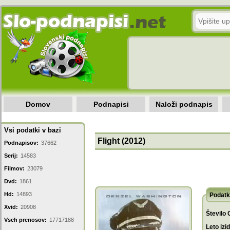
Domov
Podnapisi
Naloži podnapis
Vsi podatki v bazi
Flight (2012)
Podnapisov:
37662
Serij:
14583
Filmov:
23079
Dvd:
1861
Hd:
14893
Podatk
Xvid:
20908
Število 
Vseh prenosov:
17717188
Leto izi