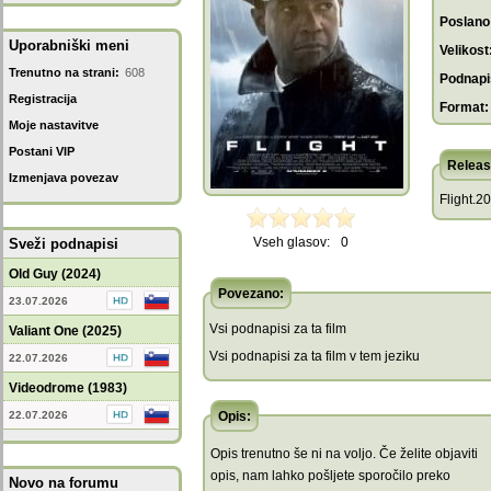
Poslano
Uporabniški meni
Velikost
Trenutno na strani:
608
Podnapis
Registracija
Format:
Moje nastavitve
Postani VIP
Releas
Izmenjava povezav
Flight.2
Vseh glasov:
0
Sveži podnapisi
Old Guy (2024)
Povezano:
23.07.2026
Vsi podnapisi za ta film
Valiant One (2025)
Vsi podnapisi za ta film v tem jeziku
22.07.2026
Videodrome (1983)
22.07.2026
Opis:
Opis trenutno še ni na voljo. Če želite objaviti
opis, nam lahko pošljete sporočilo preko
Novo na forumu