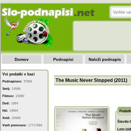
Domov
Podnapisi
Naloži podnapis
Vsi podatki v bazi
The Music Never Stopped (2011)
Podnapisov:
37666
Serij:
14586
Filmov:
23080
Dvd:
1864
Hd:
14894
Podatk
Xvid:
20908
Število 
Vseh prenosov:
17717684
Leto izi