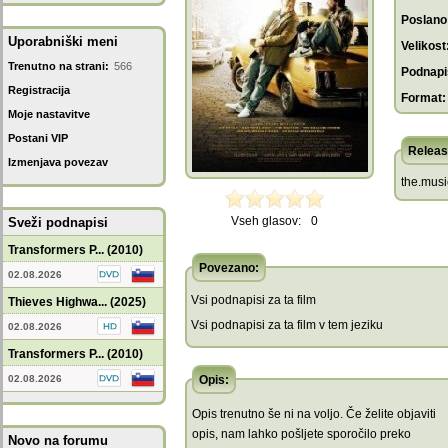
Poslano
Uporabniški meni
Velikost
Trenutno na strani:
566
Podnapis
Registracija
Format:
Moje nastavitve
Postani VIP
Releas
Izmenjava povezav
the.musi
Vseh glasov:
0
Sveži podnapisi
Transformers P... (2010)
Povezano:
02.08.2026
Vsi podnapisi za ta film
Thieves Highwa... (2025)
Vsi podnapisi za ta film v tem jeziku
02.08.2026
Transformers P... (2010)
02.08.2026
Opis:
Opis trenutno še ni na voljo. Če želite objaviti
opis, nam lahko pošljete sporočilo preko
Novo na forumu