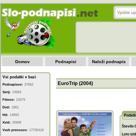
Domov
Podnapisi
Naloži podnapis
Vsi podatki v bazi
EuroTrip (2004)
Podnapisov:
37662
Serij:
14583
Filmov:
23079
Dvd:
1861
Hd:
14893
Podatk
Xvid:
20908
Število 
Vseh prenosov:
17705418
Leto izi