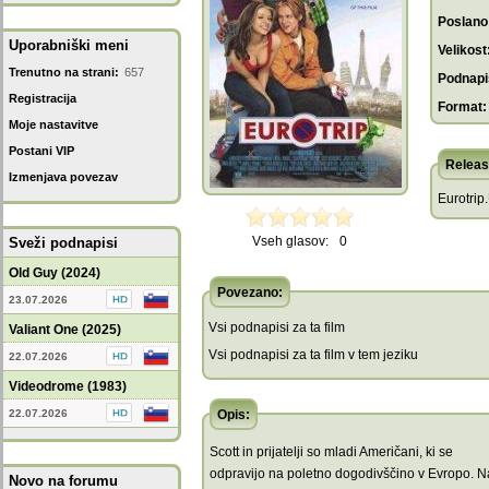
Poslano
Uporabniški meni
Velikost
Trenutno na strani:
657
Podnapis
Registracija
Format:
Moje nastavitve
Postani VIP
Releas
Izmenjava povezav
Eurotri
Vseh glasov:
0
Sveži podnapisi
Old Guy (2024)
Povezano:
23.07.2026
Vsi podnapisi za ta film
Valiant One (2025)
Vsi podnapisi za ta film v tem jeziku
22.07.2026
Videodrome (1983)
22.07.2026
Opis:
Scott in prijatelji so mladi Američani, ki se
odpravijo na poletno dogodivščino v Evropo. N
Novo na forumu