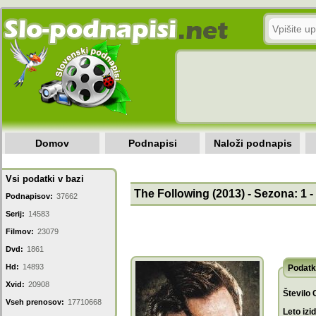
Domov
Podnapisi
Naloži podnapis
Vsi podatki v bazi
The Following (2013) - Sezona: 1 -
Podnapisov:
37662
Serij:
14583
Filmov:
23079
Dvd:
1861
Hd:
14893
Podatk
Xvid:
20908
Število 
Vseh prenosov:
17710668
Leto izi