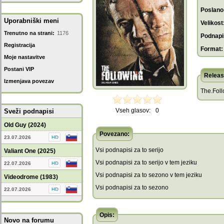
Poslano
Uporabniški meni
Velikost
Trenutno na strani:
1176
Podnapis
Registracija
Format:
Moje nastavitve
Postani VIP
Releas
Izmenjava povezav
The.Fol
Vseh glasov:
0
Sveži podnapisi
Old Guy (2024)
Povezano:
23.07.2026
Vsi podnapisi za to serijo
Valiant One (2025)
Vsi podnapisi za to serijo v tem jeziku
22.07.2026
Vsi podnapisi za to sezono v tem jeziku
Videodrome (1983)
Vsi podnapisi za to sezono
22.07.2026
Opis:
Novo na forumu