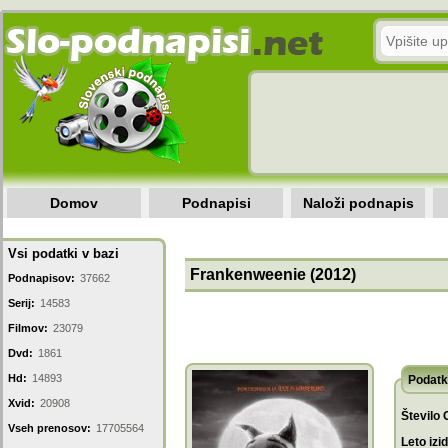
Domov
Podnapisi
Naloži podnapis
Vsi podatki v bazi
Frankenweenie (2012)
Podnapisov:
37662
Serij:
14583
Filmov:
23079
Dvd:
1861
Hd:
14893
Podatk
Xvid:
20908
Število 
Vseh prenosov:
17705564
Leto izi