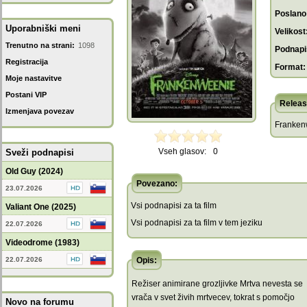
Poslano
Uporabniški meni
Velikost
Trenutno na strani:
1098
Podnapis
Registracija
Format:
Moje nastavitve
Postani VIP
Releas
Izmenjava povezav
Franken
Vseh glasov:
0
Sveži podnapisi
Old Guy (2024)
Povezano:
23.07.2026
Vsi podnapisi za ta film
Valiant One (2025)
Vsi podnapisi za ta film v tem jeziku
22.07.2026
Videodrome (1983)
22.07.2026
Opis:
Režiser animirane grozljivke Mrtva nevesta se
vrača v svet živih mrtvecev, tokrat s pomočjo
Novo na forumu