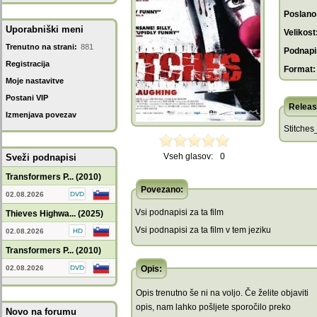
Poslano
Uporabniški meni
Velikost
Trenutno na strani:
881
Podnapis
Registracija
Format:
Moje nastavitve
Postani VIP
Releas
Izmenjava povezav
Stitche
Vseh glasov:
0
Sveži podnapisi
Transformers P... (2010)
Povezano:
02.08.2026
Vsi podnapisi za ta film
Thieves Highwa... (2025)
Vsi podnapisi za ta film v tem jeziku
02.08.2026
Transformers P... (2010)
02.08.2026
Opis:
Opis trenutno še ni na voljo. Če želite objaviti
opis, nam lahko pošljete sporočilo preko
Novo na forumu