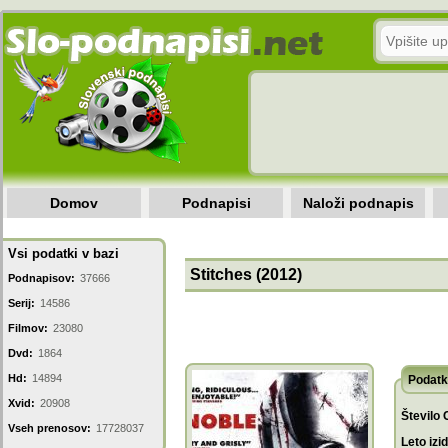
Domov
Podnapisi
Naloži podnapis
Vsi podatki v bazi
Stitches (2012)
Podnapisov:
37666
Serij:
14586
Filmov:
23080
Dvd:
1864
Hd:
14894
Podatk
Xvid:
20908
Število 
Vseh prenosov:
17728037
Leto izi