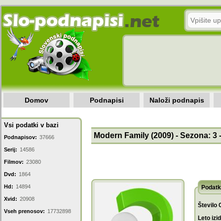
Domov
Podnapisi
Naloži podnapis
Vsi podatki v bazi
Modern Family (2009) - Sezona: 3 
Podnapisov:
37666
Serij:
14586
Filmov:
23080
Dvd:
1864
Hd:
14894
Podatk
Xvid:
20908
Število 
Vseh prenosov:
17732898
Leto izi