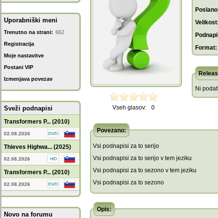
Poslano
Uporabniški meni
Velikost
Trenutno na strani:
662
Podnapis
Registracija
Format:
Moje nastavitve
Postani VIP
Releas
Izmenjava povezav
Ni poda
Vseh glasov:
0
Sveži podnapisi
Transformers P... (2010)
Povezano:
02.08.2026
Vsi podnapisi za to serijo
Thieves Highwa... (2025)
Vsi podnapisi za to serijo v tem jeziku
02.08.2026
Vsi podnapisi za to sezono v tem jeziku
Transformers P... (2010)
Vsi podnapisi za to sezono
02.08.2026
Opis:
Novo na forumu