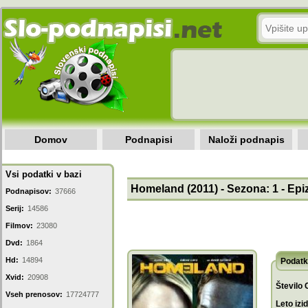
Domov
Podnapisi
Naloži podnapis
Vsi podatki v bazi
Homeland (2011) - Sezona: 1 - Epi
Podnapisov:
37666
Serij:
14586
Filmov:
23080
Dvd:
1864
Hd:
14894
Podatk
Xvid:
20908
Število 
Vseh prenosov:
17724777
Leto izi