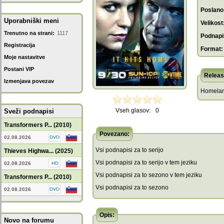
Poslano
Uporabniški meni
Velikost
Trenutno na strani:
1117
Podnapis
Registracija
Format:
Moje nastavitve
Postani VIP
Releas
Izmenjava povezav
Homelan
Vseh glasov:
0
Sveži podnapisi
Transformers P... (2010)
Povezano:
02.08.2026
Vsi podnapisi za to serijo
Thieves Highwa... (2025)
Vsi podnapisi za to serijo v tem jeziku
02.08.2026
Vsi podnapisi za to sezono v tem jeziku
Transformers P... (2010)
Vsi podnapisi za to sezono
02.08.2026
Opis:
Novo na forumu