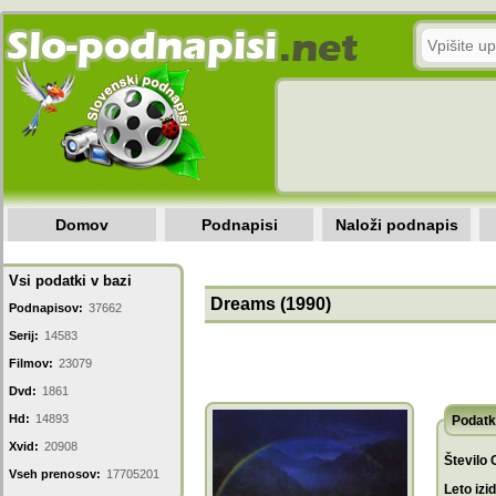
Domov
Podnapisi
Naloži podnapis
Vsi podatki v bazi
Dreams (1990)
Podnapisov:
37662
Serij:
14583
Filmov:
23079
Dvd:
1861
Hd:
14893
Podatk
Xvid:
20908
Število 
Vseh prenosov:
17705201
Leto izi