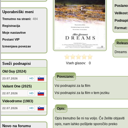
Poslano
Uporabniški meni
Velikost
Trenutno na strani:
484
Podnapis
Registracija
Format:
Moje nastavitve
Postani VIP
Releas
Izmenjava povezav
Dreams 
Vseh glasov:
0
Sveži podnapisi
Old Guy (2024)
Povezano:
23.07.2026
Vsi podnapisi za ta film
Valiant One (2025)
Vsi podnapisi za ta film v tem jeziku
22.07.2026
Videodrome (1983)
22.07.2026
Opis:
Opis trenutno še ni na voljo. Če želite objaviti
opis, nam lahko pošljete sporočilo preko
Novo na forumu