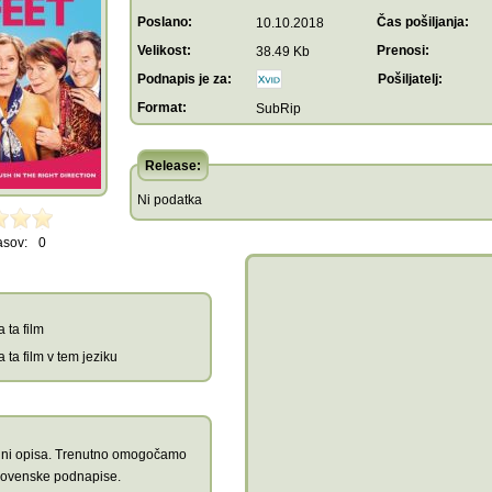
Poslano:
Čas pošiljanja:
10.10.2018
Velikost:
Prenosi:
38.49 Kb
Podnapis je za:
Pošiljatelj:
Format:
SubRip
Release:
Ni podatka
asov:
0
 ta film
 ta film v tem jeziku
ik ni opisa. Trenutno omogočamo
lovenske podnapise.