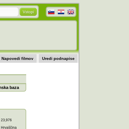
Napovedi filmov
Uredi podnapise
mska baza
23,976
Hrvaščina