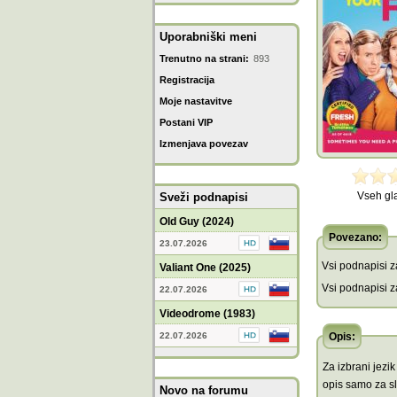
Uporabniški meni
Trenutno na strani:
893
Registracija
Moje nastavitve
Postani VIP
Izmenjava povezav
Vseh gl
Sveži podnapisi
Old Guy (2024)
Povezano:
23.07.2026
Vsi podnapisi za
Valiant One (2025)
Vsi podnapisi za
22.07.2026
Videodrome (1983)
22.07.2026
Opis:
Za izbrani jez
opis samo za s
Novo na forumu