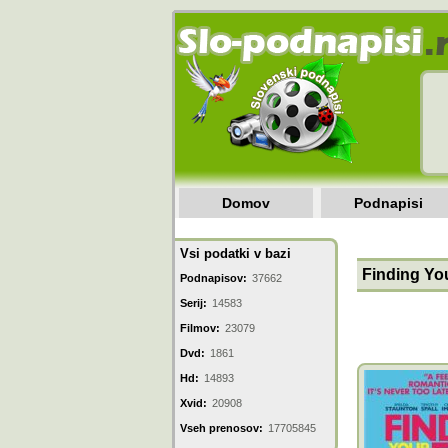
Domov
Podnapisi
Vsi podatki v bazi
Finding You
Podnapisov:
37662
Serij:
14583
Filmov:
23079
Dvd:
1861
Hd:
14893
Xvid:
20908
Vseh prenosov:
17705845