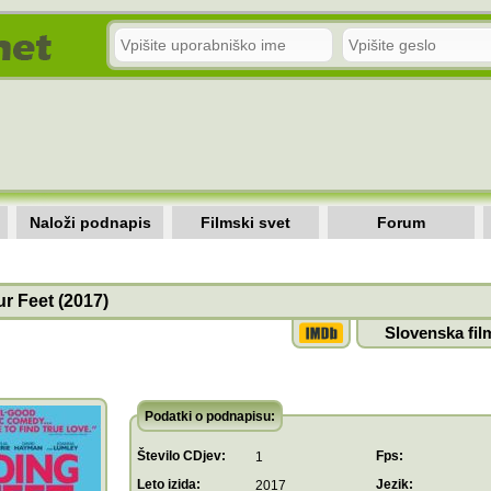
Naloži podnapis
Filmski svet
Forum
r Feet (2017)
Slovenska fil
Podatki o podnapisu:
Število CDjev:
Fps:
1
Leto izida:
Jezik:
2017