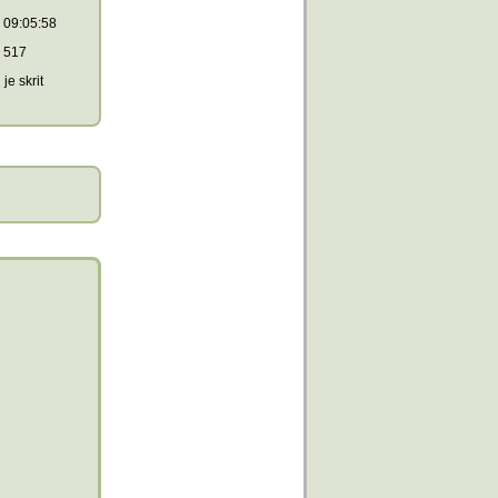
09:05:58
517
je skrit