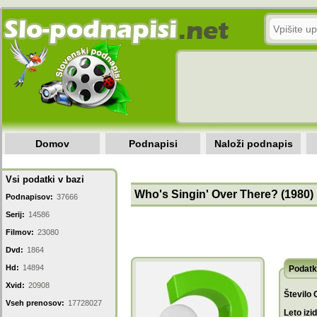
Domov
Podnapisi
Naloži podnapis
Vsi podatki v bazi
Who's Singin' Over There? (1980)
Podnapisov:
37666
Serij:
14586
Filmov:
23080
Dvd:
1864
Hd:
14894
Podatk
Xvid:
20908
Število 
Vseh prenosov:
17728027
Leto izi