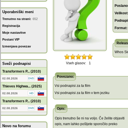
Poslano
Uporabniški meni
Velikost
Trenutno na strani:
652
Podnapis
Registracija
Format:
Moje nastavitve
Postani VIP
Releas
Izmenjava povezav
Whos Si
Vseh glasov:
1
Sveži podnapisi
Transformers P... (2010)
Povezano:
02.08.2026
Vsi podnapisi za ta film
Thieves Highwa... (2025)
Vsi podnapisi za ta film v tem jeziku
02.08.2026
Transformers P... (2010)
02.08.2026
Opis:
Opis trenutno še ni na voljo. Če želite objaviti
opis, nam lahko pošljete sporočilo preko
Novo na forumu