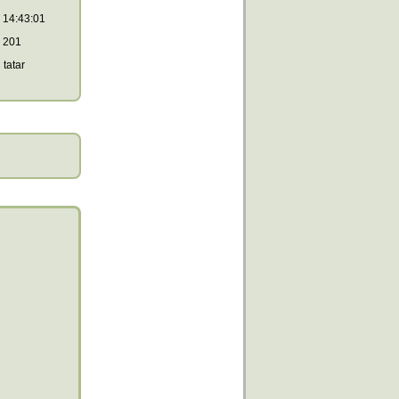
14:43:01
201
tatar