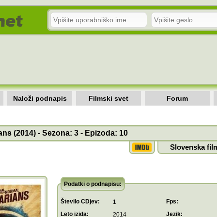
Naloži podnapis
Filmski svet
Forum
ans (2014) - Sezona: 3 - Epizoda: 10
Slovenska fil
Podatki o podnapisu:
Število CDjev:
Fps:
1
Leto izida:
Jezik:
2014