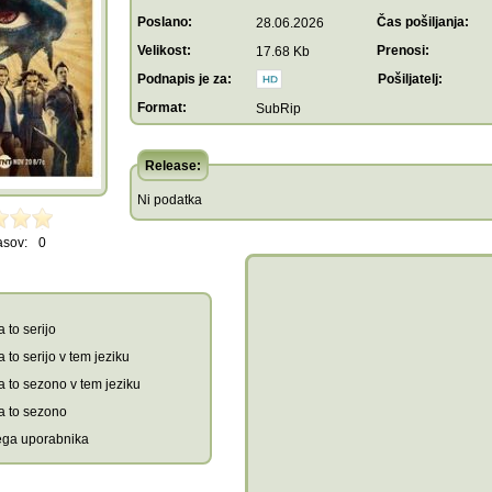
Poslano:
Čas pošiljanja:
28.06.2026
Velikost:
Prenosi:
17.68 Kb
Podnapis je za:
Pošiljatelj:
Format:
SubRip
Release:
Ni podatka
asov:
0
 to serijo
 to serijo v tem jeziku
a to sezono v tem jeziku
a to sezono
tega uporabnika