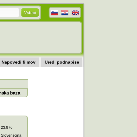
Napovedi filmov
Uredi podnapise
mska baza
23,976
Slovenščina