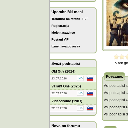
Uporabniški meni
Trenutno na strani:
1172
Registracija
Moje nastavitve
Postani VIP
Izmenjava povezav
Vseh gl
Sveži podnapisi
Old Guy (2024)
Povezano:
23.07.2026
Vsi podnapisi za
Valiant One (2025)
Vsi podnapisi za
22.07.2026
Vsi podnapisi z
Videodrome (1983)
Vsi podnapisi z
22.07.2026
Vsi podnapisi 
Novo na forumu