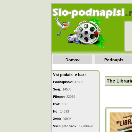
Domov
Podnapisi
Vsi podatki v bazi
The Librari
Podnapisov:
37662
Serij:
14583
Filmov:
23079
Dvd:
1861
Hd:
14893
Xvid:
20908
Vseh prenosov:
17706428