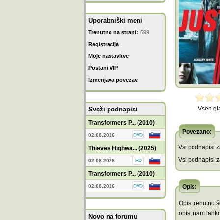
Uporabniški meni
Trenutno na strani:
699
Registracija
Moje nastavitve
Postani VIP
Izmenjava povezav
Vseh gl
Sveži podnapisi
Transformers P... (2010)
Povezano:
02.08.2026
Vsi podnapisi za
Thieves Highwa... (2025)
Vsi podnapisi za
02.08.2026
Transformers P... (2010)
02.08.2026
Opis:
Opis trenutno še
opis, nam lahko
Novo na forumu