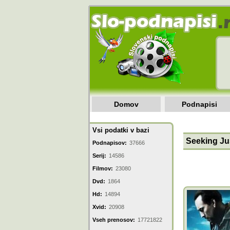
Domov
Podnapisi
Vsi podatki v bazi
Seeking Jus
Podnapisov:
37666
Serij:
14586
Filmov:
23080
Dvd:
1864
Hd:
14894
Xvid:
20908
Vseh prenosov:
17721822