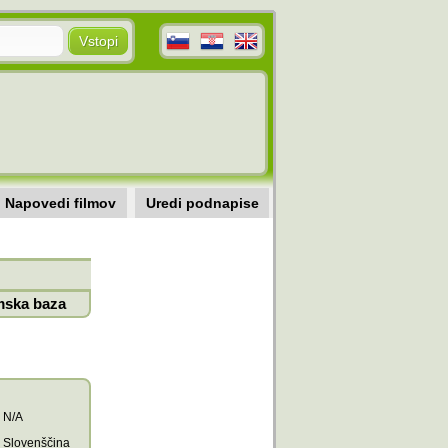
Napovedi filmov
Uredi podnapise
mska baza
N/A
Slovenščina