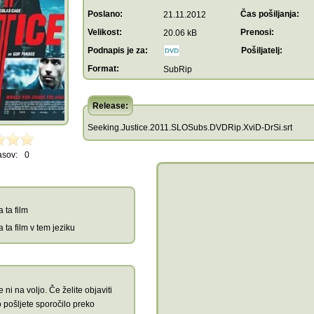
Poslano:
Čas pošiljanja:
21.11.2012
Velikost:
Prenosi:
20.06 kB
Podnapis je za:
Pošiljatelj:
Format:
SubRip
Release:
Seeking.Justice.2011.SLOSubs.DVDRip.XviD-DrSi.srt
asov:
0
 ta film
 ta film v tem jeziku
 ni na voljo. Če želite objaviti
 pošljete sporočilo preko