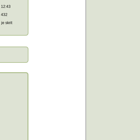
12:43
432
je skrit