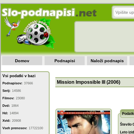
Domov
Podnapisi
Naloži podnapis
Vsi podatki v bazi
Mission Impossible III (2006)
Podnapisov:
37666
Serij:
14586
Filmov:
23080
Dvd:
1864
Hd:
14894
Podatk
Xvid:
20908
Število 
Vseh prenosov:
17722100
Leto izi