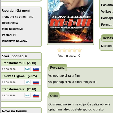
Poslano
Uporabniški meni
Velikost
Trenutno na strani:
750
Podnapis
Registracija
Format:
Moje nastavitve
Postani VIP
Releas
Izmenjava povezav
Mission
Vseh glasov:
0
Sveži podnapisi
Transformers P... (2010)
Povezano:
02.08.2026
Vsi podnapisi za ta film
Thieves Highwa... (2025)
Vsi podnapisi za ta film v tem jeziku
02.08.2026
Transformers P... (2010)
02.08.2026
Opis:
Opis trenutno še ni na voljo. Če želite objaviti
opis, nam lahko pošljete sporočilo preko
Novo na forumu