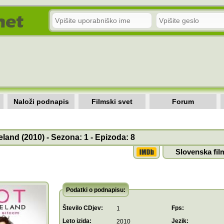
Naloži podnapis
Filmski svet
Forum
eland (2010) - Sezona: 1 - Epizoda: 8
Slovenska fil
Podatki o podnapisu:
Število CDjev:
Fps:
1
Leto izida:
Jezik:
2010