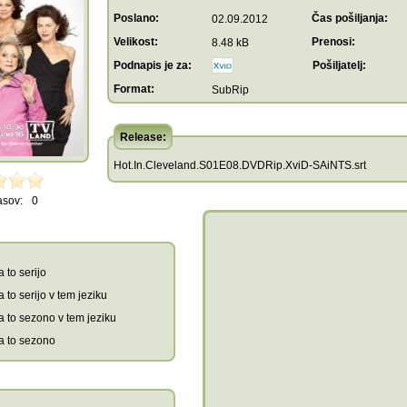
Poslano:
Čas pošiljanja:
02.09.2012
Velikost:
Prenosi:
8.48 kB
Podnapis je za:
Pošiljatelj:
Format:
SubRip
Release:
Hot.In.Cleveland.S01E08.DVDRip.XviD-SAiNTS.srt
asov:
0
 to serijo
 to serijo v tem jeziku
a to sezono v tem jeziku
a to sezono