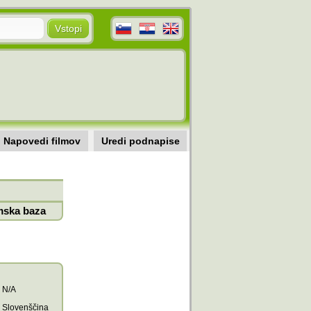
Napovedi filmov
Uredi podnapise
mska baza
N/A
Slovenščina