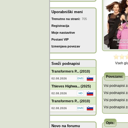
Uporabniški meni
Trenutno na strani:
705
Registracija
Moje nastavitve
Postani VIP
Izmenjava povezav
Vseh gl
Sveži podnapisi
Transformers P... (2010)
Povezano:
02.08.2026
Vsi podnapisi za
Thieves Highwa... (2025)
Vsi podnapisi za
02.08.2026
Vsi podnapisi z
Transformers P... (2010)
Vsi podnapisi z
02.08.2026
Opis:
Novo na forumu