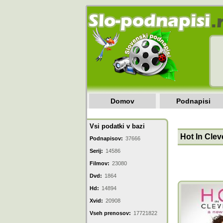
Domov
Podnapisi
Vsi podatki v bazi
Hot In Clev
Podnapisov:
37666
Serij:
14586
Filmov:
23080
Dvd:
1864
Hd:
14894
Xvid:
20908
Vseh prenosov:
17721822