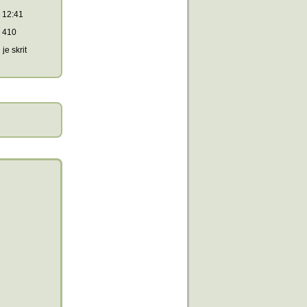
12:41
410
je skrit