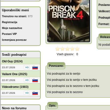
Poslano
Uporabniški meni
Velikost
Trenutno na strani:
873
Podnapis
Registracija
Format:
Moje nastavitve
Postani VIP
Releas
Izmenjava povezav
Ni poda
Vseh glasov:
0
Sveži podnapisi
Old Guy (2024)
Povezano:
23.07.2026
Vsi podnapisi za to serijo
Valiant One (2025)
Vsi podnapisi za to serijo v tem jeziku
22.07.2026
Vsi podnapisi za to sezono v tem jeziku
Videodrome (1983)
Vsi podnapisi za to sezono
22.07.2026
Opis:
Novo na forumu