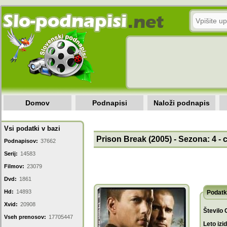
Domov
Podnapisi
Naloži podnapis
Vsi podatki v bazi
Prison Break (2005) - Sezona: 4 -
Podnapisov:
37662
Serij:
14583
Filmov:
23079
Dvd:
1861
Hd:
14893
Podatk
Xvid:
20908
Število 
Vseh prenosov:
17705447
Leto izi