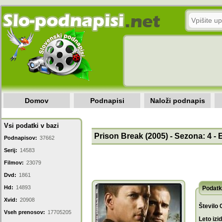
Domov
Podnapisi
Naloži podnapis
Vsi podatki v bazi
Prison Break (2005) - Sezona: 4 - 
Podnapisov:
37662
Serij:
14583
Filmov:
23079
Dvd:
1861
Hd:
14893
Podatk
Xvid:
20908
Število 
Vseh prenosov:
17705205
Leto izi