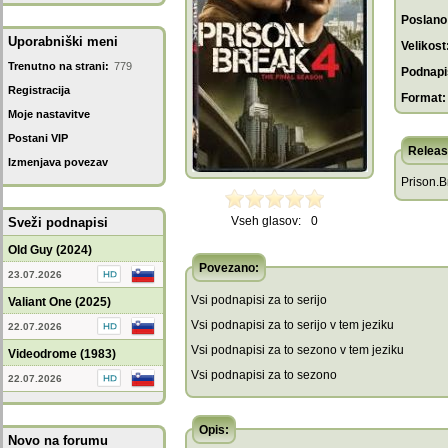
Poslano
Uporabniški meni
Velikost
Trenutno na strani:
779
Podnapis
Registracija
Format:
Moje nastavitve
Postani VIP
Releas
Izmenjava povezav
Prison.
Vseh glasov:
0
Sveži podnapisi
Old Guy (2024)
Povezano:
23.07.2026
Vsi podnapisi za to serijo
Valiant One (2025)
Vsi podnapisi za to serijo v tem jeziku
22.07.2026
Vsi podnapisi za to sezono v tem jeziku
Videodrome (1983)
Vsi podnapisi za to sezono
22.07.2026
Opis:
Novo na forumu